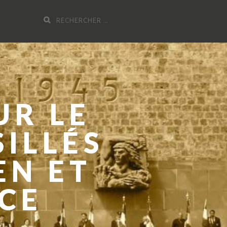
Recherche
pour
:
UR LE
SILLÉS
EN ET
NCE