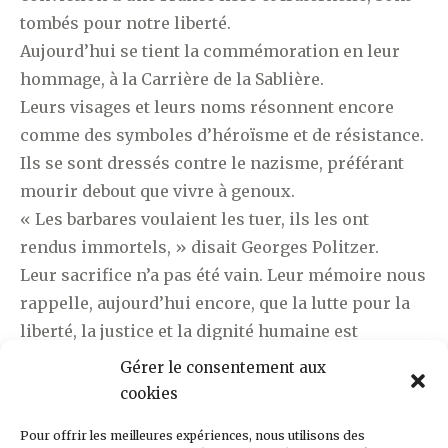
tombés pour notre liberté.
Aujourd’hui se tient la commémoration en leur
hommage, à la Carrière de la Sablière.
Leurs visages et leurs noms résonnent encore
comme des symboles d’héroïsme et de résistance.
Ils se sont dressés contre le nazisme, préférant
mourir debout que vivre à genoux.
« Les barbares voulaient les tuer, ils les ont
rendus immortels, » disait Georges Politzer.
Leur sacrifice n’a pas été vain. Leur mémoire nous
rappelle, aujourd’hui encore, que la lutte pour la
liberté, la justice et la dignité humaine est
toujours d’actualité. Rendons hommage à ces
Gérer le consentement aux
héros et continuons leur combat pour un monde
cookies
plus juste, plus humain.
Pour offrir les meilleures expériences, nous utilisons des
Ne les oublions jamais.