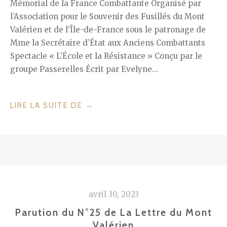
Mémorial de la France Combattante Organisé par
l’Association pour le Souvenir des Fusillés du Mont
Valérien et de l’Île-de-France sous le patronage de
Mme la Secrétaire d’État aux Anciens Combattants
Spectacle « L’École et la Résistance » Conçu par le
groupe Passerelles Écrit par Evelyne…
« HOMMAGE
LIRE LA SUITE DE
→
SOLENNEL
AUX
FUSILLÉS
DU
MONT
VALÉRIEN
avril 30, 2023
ET
À
Parution du N°25 de La Lettre du Mont
TOUTE
Valérien