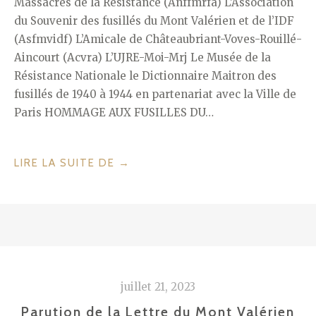
Massacrés de la Résistance (Anffmrfa) L’Association
du Souvenir des fusillés du Mont Valérien et de l’IDF
(Asfmvidf) L’Amicale de Châteaubriant-Voves-Rouillé-
Aincourt (Acvra) L’UJRE-Moi-Mrj Le Musée de la
Résistance Nationale le Dictionnaire Maitron des
fusillés de 1940 à 1944 en partenariat avec la Ville de
Paris HOMMAGE AUX FUSILLES DU…
« JEUDI
LIRE LA SUITE DE
→
14
DÉCEMBRE
2023
–
HOMMAGE
AUX
juillet 21, 2023
FUSILLES
DU
Parution de la Lettre du Mont Valérien