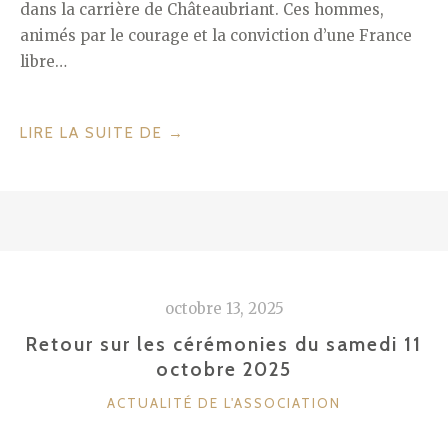
dans la carrière de Châteaubriant. Ces hommes,
animés par le courage et la conviction d’une France
libre…
« HOMMAGE
LIRE LA SUITE DE
→
AUX
27
FUSILLÉS
DE
CHÂTEAUBRIANT
/
octobre 13, 2025
19
OCTOBRE
Retour sur les cérémonies du samedi 11
octobre 2025
2025 »
CATÉGORIES
ACTUALITÉ DE L'ASSOCIATION