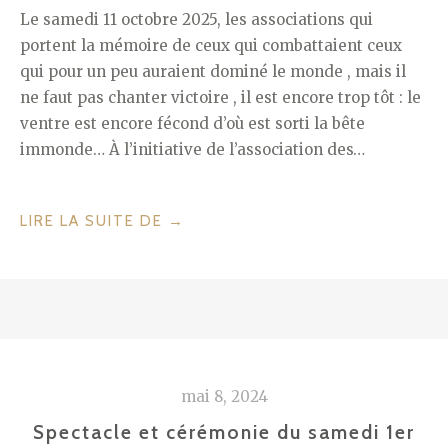
Le samedi 11 octobre 2025, les associations qui
portent la mémoire de ceux qui combattaient ceux
qui pour un peu auraient dominé le monde , mais il
ne faut pas chanter victoire , il est encore trop tôt : le
ventre est encore fécond d’où est sorti la bête
immonde… À l’initiative de l’association des…
« RETOUR
LIRE LA SUITE DE
→
SUR
LES
CÉRÉMONIES
DU
SAMEDI
11
mai 8, 2024
OCTOBRE
2025 »
Spectacle et cérémonie du samedi 1er