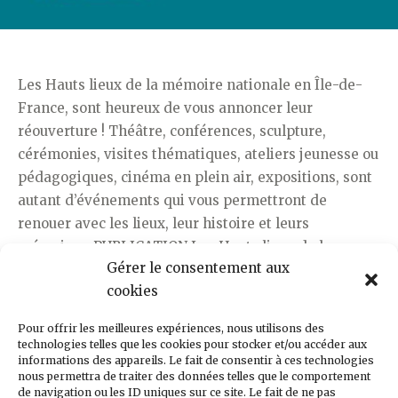
Les Hauts lieux de la mémoire nationale en Île-de-
France, sont heureux de vous annoncer leur
réouverture ! Théâtre, conférences, sculpture,
cérémonies, visites thématiques, ateliers jeunesse ou
pédagogiques, cinéma en plein air, expositions, sont
autant d’événements qui vous permettront de
renouer avec les lieux, leur histoire et leurs
mémoires. PUBLICATION Les Hauts lieux de la
Gérer le consentement aux
mémoire…
cookies
Pour offrir les meilleures expériences, nous utilisons des
« RÉOUVERTURE
LIRE LA SUITE DE
→
technologies telles que les cookies pour stocker et/ou accéder aux
DES
informations des appareils. Le fait de consentir à ces technologies
nous permettra de traiter des données telles que le comportement
HAUTS
de navigation ou les ID uniques sur ce site. Le fait de ne pas