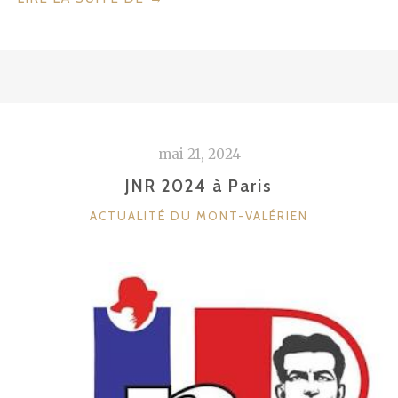
NATIONALE
DE
LA
RÉSISTANCE
2024 »
mai 21, 2024
JNR 2024 à Paris
CATÉGORIES
ACTUALITÉ DU MONT-VALÉRIEN