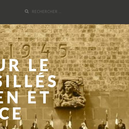
Recherche
pour
:
UR LE
SILLÉS
EN ET
NCE