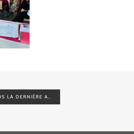
RETROUVEZ EN PHOTOS LA DERNIÈRE ASSEMBLÉE GÉNÉRALE DE L’ASSOCIATION