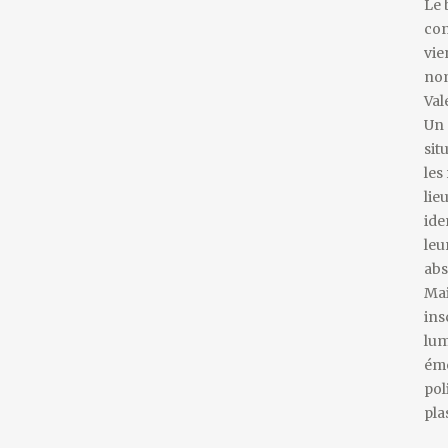
Le 
con
vie
nom
Val
Un 
sit
les
lie
ide
leu
abs
Mai
ins
lum
éme
pol
pla