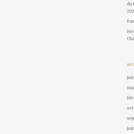
du 
20
Par
Hom
Châ
AR
jui
mai
fév
oct
sep
jui