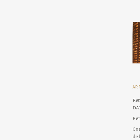
AR
Ret
DA
Ren
Con
de 