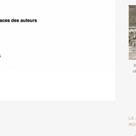
M
ot
LA
MO