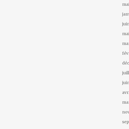
mai
jan
jui
mai
ma
fév
dé
jui
jui
avr
mar
no
sep