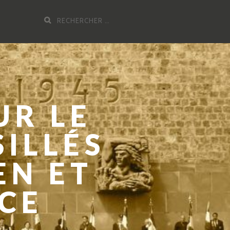
Recherche
pour
:
UR LE
SILLÉS
EN ET
NCE